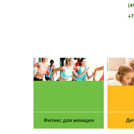
(4
+7
Главная
О клубе
Фитнес для женщин
Де