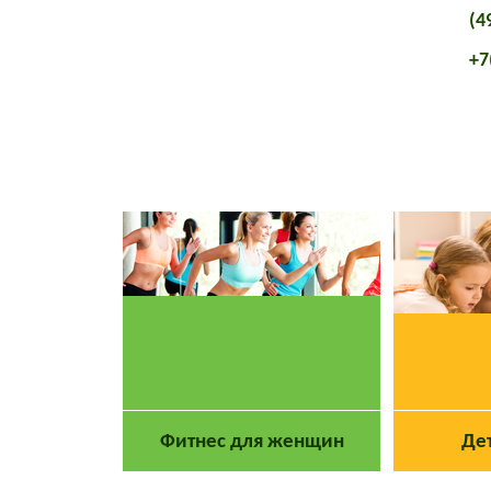
(4
+7
Главная
О клубе
Фитнес для женщин
Де