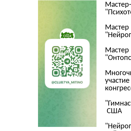
Мастер-
"Психот
Мастер 
"Нейроп
Мастер 
"Онтопс
Многочи
участие
конгрес
"Гимнас
США
"Нейро