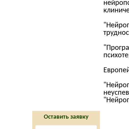
нейропс
клиниче
"Нейроп
труднос
"Програ
психоте
Европе
"Нейроп
неуспе
"Нейроп
Оставить заявку