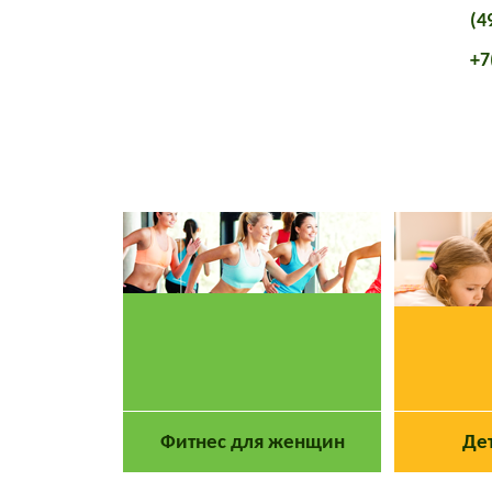
(4
+7
Главная
О клубе
Фитнес для женщин
Де