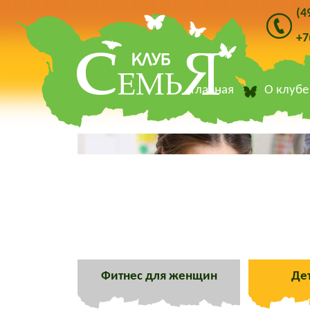
(4
+7
Главная
О клубе
Фитнес для женщин
Де