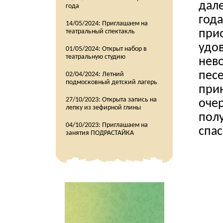
дале
года
года
14/05/2024:
Приглашаем на
прио
театральный спектакль
удов
01/05/2024:
Открыт набор в
театральную студию
нев
песе
02/04/2024:
Летний
подмосковный детский лагерь
прин
27/10/2023:
Открыта запись на
очер
лепку из зефирной глины
пол
04/10/2023:
Приглашаем на
спа
занятия ПОДРАСТАЙКА