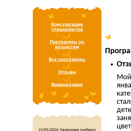
Консультации
специалистов
Программы по
возрастам
Програ
Все программы
Отз
Отзывы
Мой
янва
Видеоролики
кате
стал
детк
заня
цвет
21/05/2024:
Окончание учебного